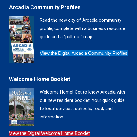
page
page
page
page
Arcadia Community Profiles
opens
opens
opens
opens
in
in
in
in
Read the new city of Arcadia community
new
new
new
new
profile, complete with a business resource
window
window
window
window
guide and a "pull-out" map.
View the Digital Arcadia Community Profiles
Welcome Home Booklet
Welcome Home! Get to know Arcadia with
our new resident booklet. Your quick guide
to local services, schools, food, and
information.
View the Digital Welcome Home Booklet