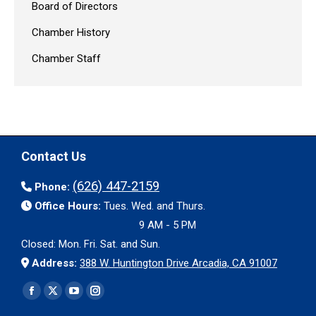
Board of Directors
Chamber History
Chamber Staff
Contact Us
(626) 447-2159
Phone:
Office Hours:
Tues. Wed. and Thurs.
9 AM - 5 PM
Closed: Mon. Fri. Sat. and Sun.
Address:
388 W. Huntington Drive Arcadia, CA 91007
Find us on:
Facebook
X
YouTube
Instagram