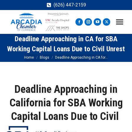
(626) 447-2159
Facebook
Instagram
YouTube
X
page
page
page
page
Deadline Approaching in CA for SBA
opens
opens
opens
opens
in
in
in
in
Working Capital Loans Due to Civil Unrest
new
new
new
new
You are here:
Home
Blogs
Deadline Approaching in CA for…
window
window
window
window
Deadline Approaching in
California for
SBA Working
Capital Loans Due to Civil